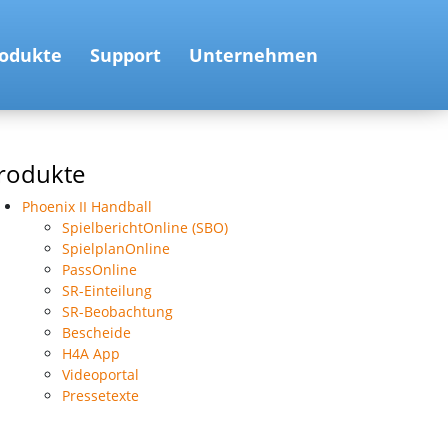
odukte
Support
Unternehmen
rodukte
Phoenix II Handball
SpielberichtOnline (SBO)
SpielplanOnline
PassOnline
SR-Einteilung
SR-Beobachtung
Bescheide
H4A App
Videoportal
Pressetexte