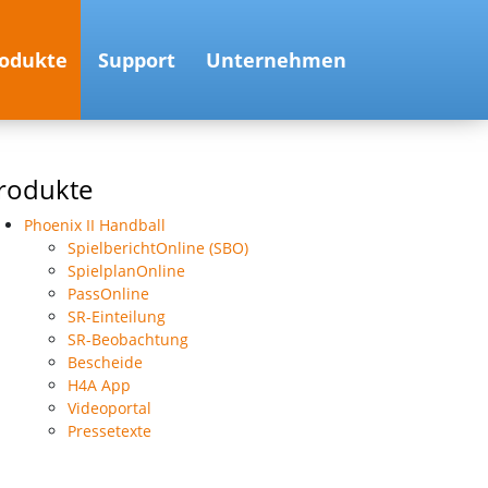
odukte
Support
Unternehmen
rodukte
Phoenix II Handball
SpielberichtOnline (SBO)
SpielplanOnline
PassOnline
SR-Einteilung
SR-Beobachtung
Bescheide
H4A App
Videoportal
Pressetexte