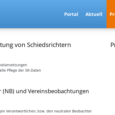
Portal
Aktuell
Pr
Regionalliga Handball-Region Nord
Regionalliga Baden-Württemberg
tung von Schiedsrichtern
P
pielansetzungen
lle Pflege der SR-Daten
er (NB) und Vereinsbeobachtungen
gen Verantwortlichen, bzw. den neutralen Beobachter