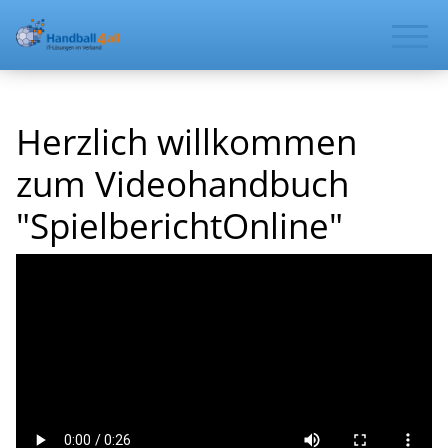
Herzlich willkommen
zum Videohandbuch
"SpielberichtOnline"