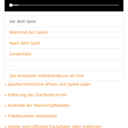
Vor dem Spiel
Während des Spiels
Nach dem Spiel
Sonderfälle
-
Das komplette Videohandbuch als Film
»
SpielberichtOnline öffnen und Spiele laden
» Erklärung des Startbildschirms
» Kontrolle der Mannschaftsdaten
» Trikotnummer bearbeiten
» Spieler und Offizielle hinzufügen oder entfernen