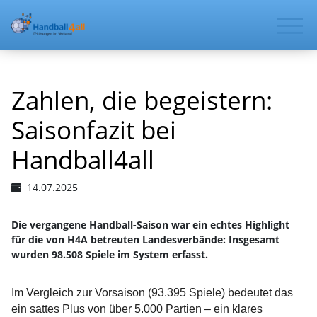
Zahlen, die begeistern:
Saisonfazit bei
Handball4all
14.07.2025
Die vergangene Handball-Saison war ein echtes Highlight
für die von H4A betreuten Landesverbände: Insgesamt
wurden 98.508 Spiele im System erfasst.
Im Vergleich zur Vorsaison (93.395 Spiele) bedeutet das
ein sattes Plus von über 5.000 Partien – ein klares