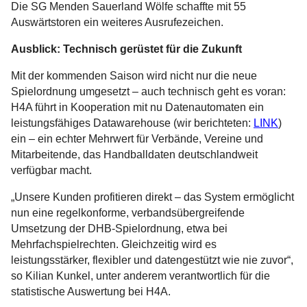
Die SG Menden Sauerland Wölfe schaffte mit 55
Auswärtstoren ein weiteres Ausrufezeichen.
Ausblick: Technisch gerüstet für die Zukunft
Mit der kommenden Saison wird nicht nur die neue
Spielordnung umgesetzt – auch technisch geht es voran:
H4A führt in Kooperation mit nu Datenautomaten ein
leistungsfähiges Datawarehouse
(wir berichteten:
LINK
)
ein – ein echter Mehrwert für Verbände, Vereine und
Mitarbeitende, das Handballdaten deutschlandweit
verfügbar macht.
„Unsere Kunden profitieren direkt – das System ermöglicht
nun eine regelkonforme, verbandsübergreifende
Umsetzung der DHB-Spielordnung, etwa bei
Mehrfachspielrechten. Gleichzeitig wird es
leistungsstärker, flexibler und datengestützt wie nie zuvor“,
so Kilian Kunkel, unter anderem verantwortlich für die
statistische Auswertung bei H4A.